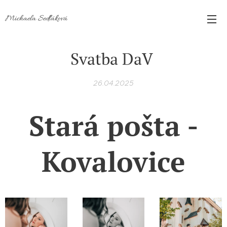
Michaela Sedláková
Svatba DaV
26.04.2025
Stará pošta -
Kovalovice