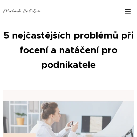
Michaela Sedláková
5 n
ejč
astějších problémů při
focení a natáčení pro
podnikatele