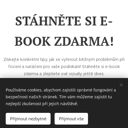
STÁHNĚTE SI E-
BOOK ZDARMA!
Získejte konkrétní tipy, jak se vyhnout běžným problémům při
focení a natáčení pro vaše podnikání! Stáhněte si e-book
zdarma a zlepšete své vizuály ještě dnes.
Používáme cookies, abychom zajistili správné fungování a
Prodejní formulář je vytvořen v systému
SimpleShop.cz
.
bezpečnost našich stránek. Tím vám můžeme zajistit tu
nejlepší zkušenost při jejich návštěvě.
© 2022 Michaela Sedlákova; Sentice
Přijmout nezbytné
Přijmout vše
Všeobecné obchodní podmínky
Zásady ochrany osobních údajů