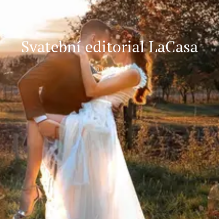
Svatební editorial LaCasa
19.12.2022