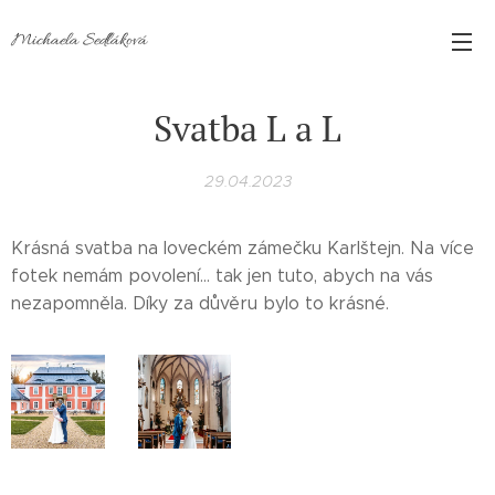
Michaela Sedláková
Svatba L a L
29.04.2023
Krásná svatba na loveckém zámečku Karlštejn. Na více
fotek nemám povolení... tak jen tuto, abych na vás
nezapomněla. Díky za důvěru bylo to krásné.