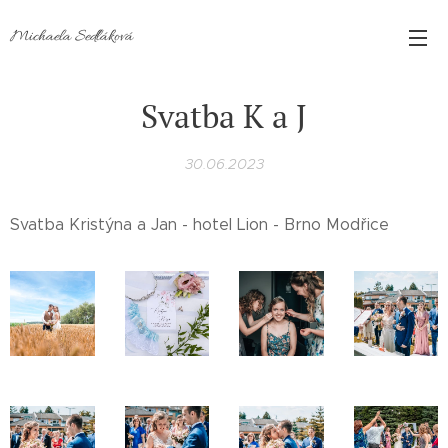
Michaela Sedláková
Svatba K a J
30.06.2023
Svatba Kristýna a Jan - hotel Lion - Brno Modřice