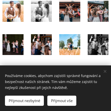
Share
Používáme cookies, abychom zajistili správné fungování a
bezpečnost našich stránek. Tím vám můžeme zajistit tu
nejlepší zkušenost při jejich návštěvě.
© 2022 Michaela Sedlákova; Sentice
Přijmout nezbytné
Přijmout vše
Všeobecné obchodní podmínky
Zásady ochrany osobních údajů