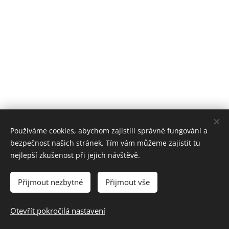
Používáme cookies, abychom zajistili správné fungování a
bezpečnost našich stránek. Tím vám můžeme zajistit tu
nejlepší zkušenost při jejich návštěvě.
Přijmout nezbytné
Přijmout vše
Otevřít pokročilá nastavení